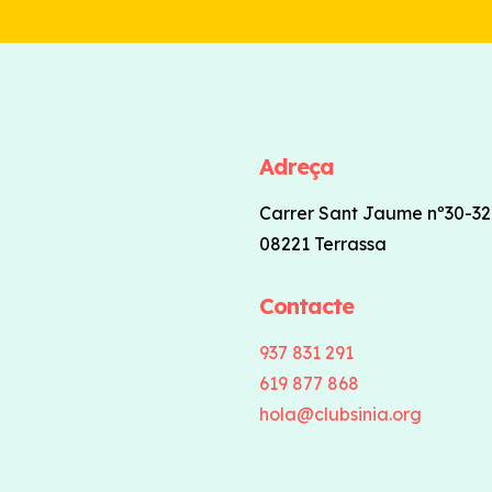
Adreça
Carrer Sant Jaume nº30-32
08221 Terrassa
Contacte
937 831 291
619 877 868
hola@clubsinia.org