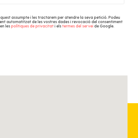
aquest assumpte i les tractarem per atendre la seva petició. Podeu
tament automatitzat de les vostres dades i revocació del consentiment
en les
polítiques de privacitat
i els
termes del servei
de Google.