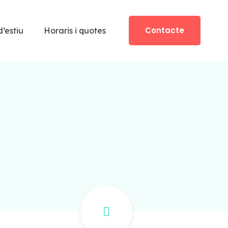
Contacte
d’estiu
Horaris i quotes