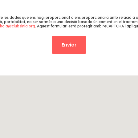
 de les dades que ens hagi proporcionat o ens proporcionarà amb relació a 
tació, portabilitat, no ser sotmès a una decisió basada únicament en el trac
hola@clubsinia.org
. Aquest formulari està protegit amb reCAPTCHA i apliqu